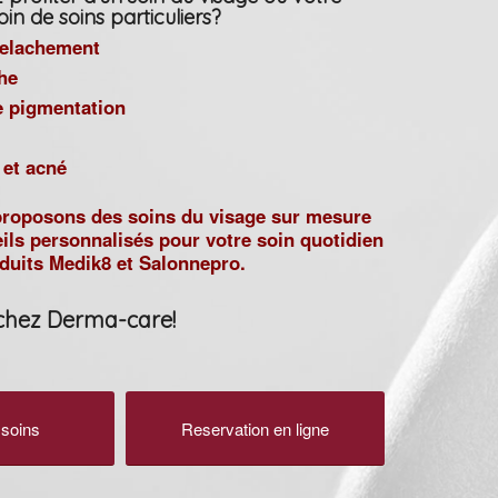
in de soins particuliers?
 relachement
he
e pigmentation
 et acné
roposons des soins du visage sur mesure
ils personnalisés pour votre soin quotidien
oduits Medik8 et Salonnepro.
chez Derma-care!
soins
Reservation en ligne