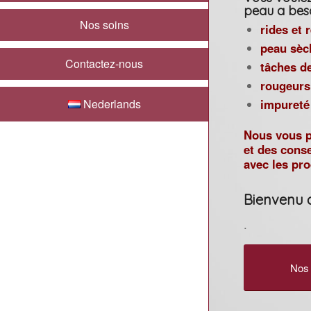
peau a beso
Nos soins
rides et
peau sèc
Contactez-nous
tâches d
rougeurs
impureté
Nederlands
Nous vous p
et des conse
avec les pr
Bienvenu 
.
Nos 